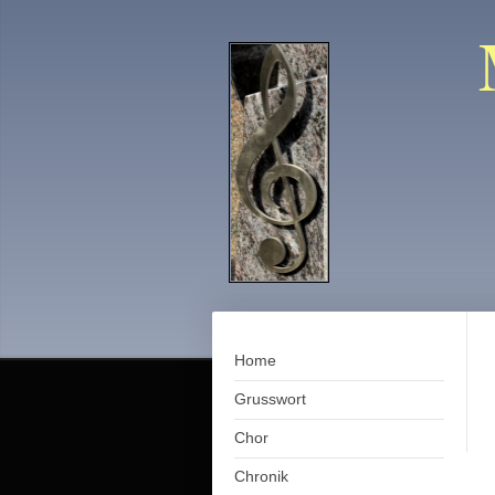
Home
Grusswort
Chor
Chronik